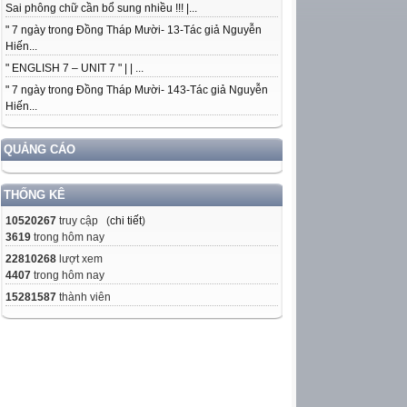
Sai phông chữ cần bổ sung nhiều !!! |...
" 7 ngày trong Đồng Tháp Mười- 13-Tác giả Nguyễn
Hiến...
" ENGLISH 7 – UNIT 7 " | | ...
" 7 ngày trong Đồng Tháp Mười- 143-Tác giả Nguyễn
Hiến...
QUẢNG CÁO
THỐNG KÊ
10520267
truy cập (
chi tiết
)
3619
trong hôm nay
22810268
lượt xem
4407
trong hôm nay
15281587
thành viên