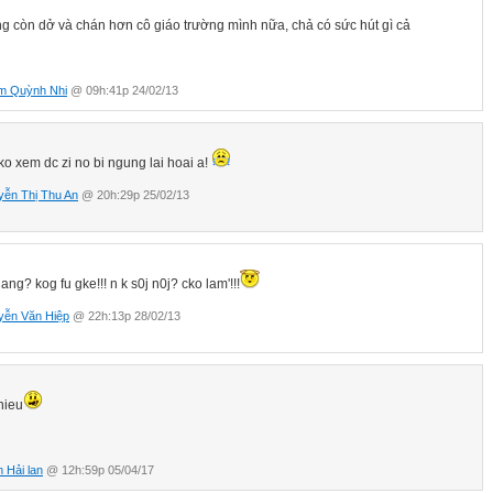
ng còn dở và chán hơn cô giáo trường mình nữa, chả có sức hút gì cả
m Quỳnh Nhi
@ 09h:41p 24/02/13
o xem dc zi no bi ngung lai hoai a!
ễn Thị Thu An
@ 20h:29p 25/02/13
jang? kog fu gke!!! n k s0j n0j? cko lam'!!!
yễn Văn Hiệp
@ 22h:13p 28/02/13
hieu
 Hải lan
@ 12h:59p 05/04/17