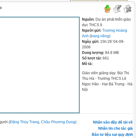
o
Nguồn:
Dự án phát triển giáo
dục THCS II
Người gửi:
Trương Hoàng
Anh
(
trang riêng
)
Ngày gửi:
15h:26' 04-09-
2008
Dung lượng:
84.8 MB
Số lượt tải:
661
Mô tả:
Giáo viên giảng dạy: Bùi Thị
Thu Hà - Trường THCS Lê
Ngọc Hân - Hai Bà Trưng - Hà
Nội
gười (
Đặng Thùy Trang
,
Châu Phương Dung
)
Nhấn vào đây để tải về
Nhắn tin cho tác giả
Báo tư liệu sai quy định