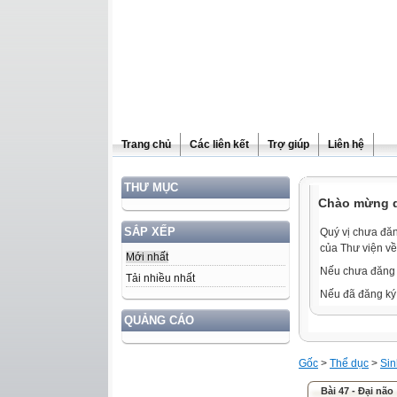
Trang chủ
Các liên kết
Trợ giúp
Liên hệ
THƯ MỤC
Chào mừng qu
SẮP XẾP
Quý vị chưa đăn
của Thư viện về
Mới nhất
Nếu chưa đăng 
Tải nhiều nhất
Nếu đã đăng ký 
QUẢNG CÁO
Gốc
>
Thể dục
>
Sin
Bài 47 - Đại não