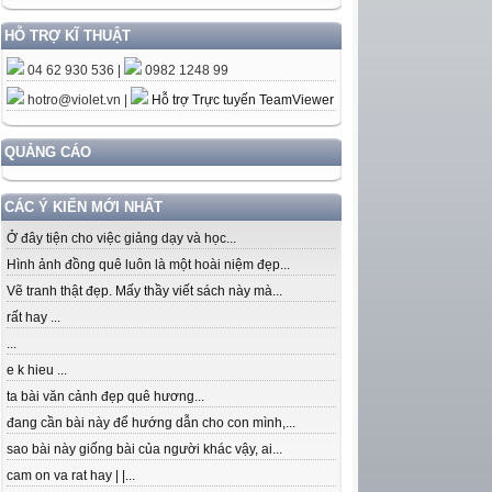
HỖ TRỢ KĨ THUẬT
04 62 930 536 |
0982 1248 99
hotro@violet.vn
|
Hỗ trợ Trực tuyến TeamViewer
QUẢNG CÁO
CÁC Ý KIẾN MỚI NHẤT
Ở đây tiện cho việc giảng dạy và học...
Hình ảnh đồng quê luôn là một hoài niệm đẹp...
Vẽ tranh thật đẹp. Mấy thầy viết sách này mà...
rất hay ...
...
e k hieu ...
ta bài văn cảnh đẹp quê hương...
đang cần bài này để hướng dẫn cho con mình,...
sao bài này giống bài của người khác vậy, ai...
cam on va rat hay | |...