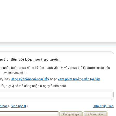
ý vị đến với Lớp học trực tuyến.
g nhập hoặc chưa đăng ký làm thành viên, vì vậy chưa thể tải được các tư liệu
 máy tính của mình.
ký, hãy
đăng ký thành viên tại đây
hoặc
xem phim hướng dẫn tại đây
rồi, quý vị có thể đăng nhập ở ngay ô bên phải.
h học
>
Sinh học 8
>
Đưa tư liệu lên
Cùng tác giả
Lịch sử tải về