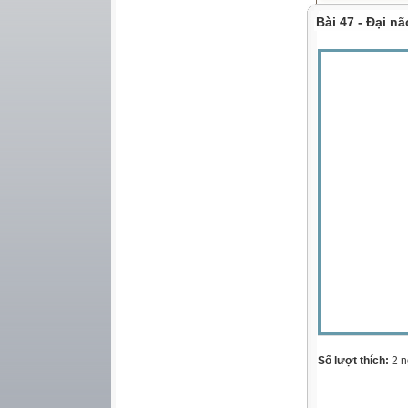
Bài 47 - Đại nã
Số lượt thích:
2 n