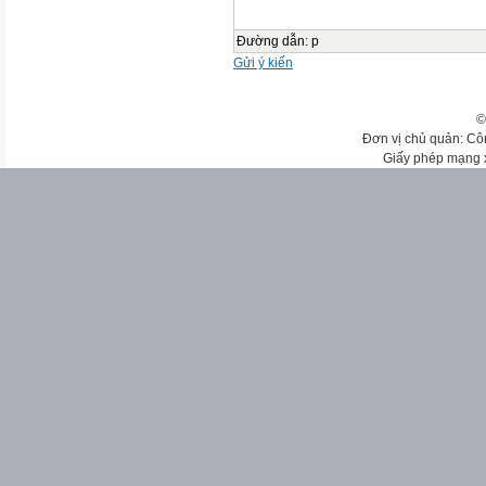
Đường dẫn
:
p
Gửi ý kiến
©
Đơn vị chủ quản: Cô
Giấy phép mạng 