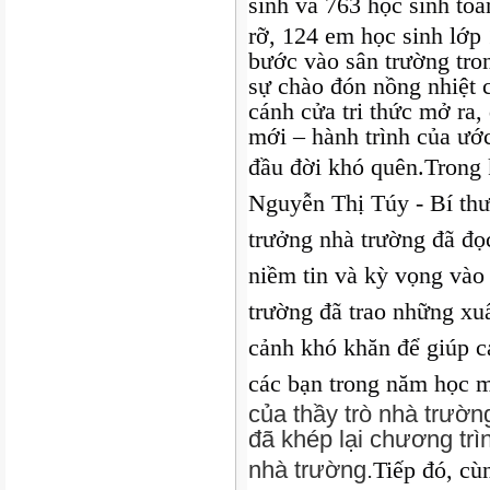
sinh và 763 học sinh to
rỡ, 124 em học sinh lớp 
bước vào sân trường tro
sự chào đón nồng nhiệt c
cánh cửa tri thức mở ra,
mới – hành trình của ướ
đầu đời khó quên.
Trong 
Nguyễn Thị Túy - Bí th
trưởng nhà trường đã đọ
niềm tin và kỳ vọng vào
trường đã trao những xu
cảnh khó khăn để giúp c
các bạn trong năm học m
của thầy trò nhà trườ
đã khép lại chương trì
nhà trường.
Tiếp đó, cù