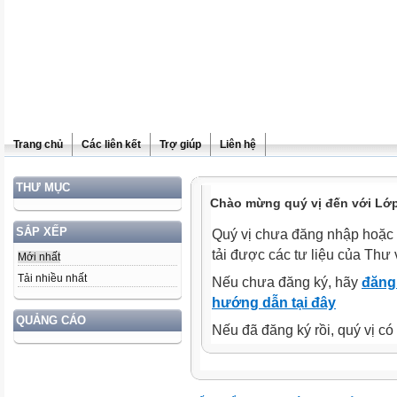
Trang chủ
Các liên kết
Trợ giúp
Liên hệ
THƯ MỤC
Chào mừng quý vị đến với Lớp
SẮP XẾP
Quý vị chưa đăng nhập hoặc 
tải được các tư liệu của Thư 
Mới nhất
Tải nhiều nhất
Nếu chưa đăng ký, hãy
đăng 
hướng dẫn tại đây
QUẢNG CÁO
Nếu đã đăng ký rồi, quý vị c