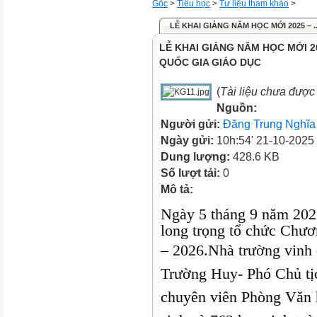
Gốc
>
Tiểu học
>
Tư liệu tham khảo
>
LỄ KHAI GIẢNG NĂM HỌC MỚI 2025 – .
LỄ KHAI GIẢNG NĂM HỌC MỚI 2
QUỐC GIA GIÁO DỤC
(
Tài liệu chưa được
Nguồn:
Người gửi:
Đăng Trung Nghĩa
Ngày gửi:
10h:54' 21-10-2025
Dung lượng:
428.6 KB
Số lượt tải:
0
Mô tả:
Ngày 5 tháng 9 năm 20
long trọng tổ chức Chươ
– 2026.
Nhà trường vinh 
Trường Huy- Phó Chủ t
chuyên viên Phòng Văn 