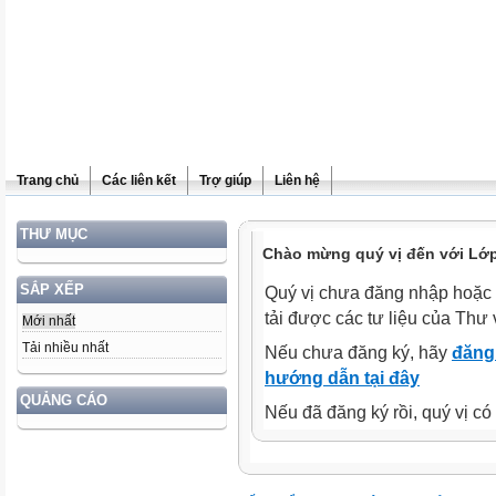
Trang chủ
Các liên kết
Trợ giúp
Liên hệ
THƯ MỤC
Chào mừng quý vị đến với Lớp
SẮP XẾP
Quý vị chưa đăng nhập hoặc 
tải được các tư liệu của Thư 
Mới nhất
Tải nhiều nhất
Nếu chưa đăng ký, hãy
đăng 
hướng dẫn tại đây
QUẢNG CÁO
Nếu đã đăng ký rồi, quý vị c