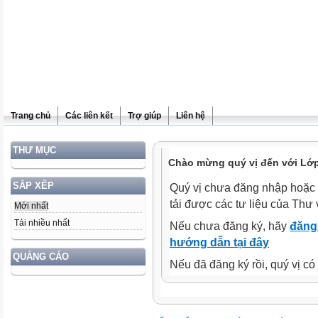
Trang chủ
Các liên kết
Trợ giúp
Liên hệ
THƯ MỤC
Chào mừng quý vị đến với Lớp
SẮP XẾP
Quý vị chưa đăng nhập hoặc 
tải được các tư liệu của Thư 
Mới nhất
Tải nhiều nhất
Nếu chưa đăng ký, hãy
đăng 
hướng dẫn tại đây
QUẢNG CÁO
Nếu đã đăng ký rồi, quý vị c