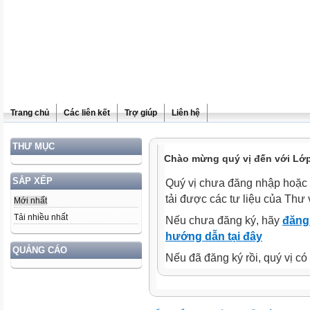
Trang chủ
Các liên kết
Trợ giúp
Liên hệ
THƯ MỤC
Chào mừng quý vị đến với Lớp
SẮP XẾP
Quý vị chưa đăng nhập hoặc 
tải được các tư liệu của Thư 
Mới nhất
Tải nhiều nhất
Nếu chưa đăng ký, hãy
đăng 
hướng dẫn tại đây
QUẢNG CÁO
Nếu đã đăng ký rồi, quý vị c