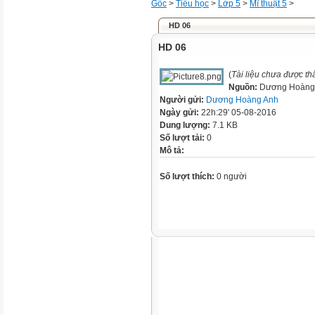
Gốc
>
Tiểu học
>
Lớp 5
>
Mĩ thuật 5
>
HD 06
HD 06
(
Tài liệu chưa được t
Nguồn:
Dương Hoàng
Người gửi:
Dương Hoàng Anh
Ngày gửi:
22h:29' 05-08-2016
Dung lượng:
7.1 KB
Số lượt tải:
0
Mô tả:
Số lượt thích:
0 người