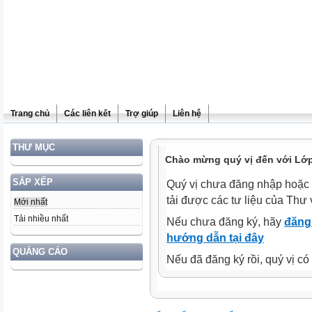
Trang chủ
Các liên kết
Trợ giúp
Liên hệ
THƯ MỤC
Chào mừng quý vị đến với Lớp
SẮP XẾP
Quý vị chưa đăng nhập hoặc 
tải được các tư liệu của Thư 
Mới nhất
Tải nhiều nhất
Nếu chưa đăng ký, hãy
đăng 
hướng dẫn tại đây
QUẢNG CÁO
Nếu đã đăng ký rồi, quý vị c