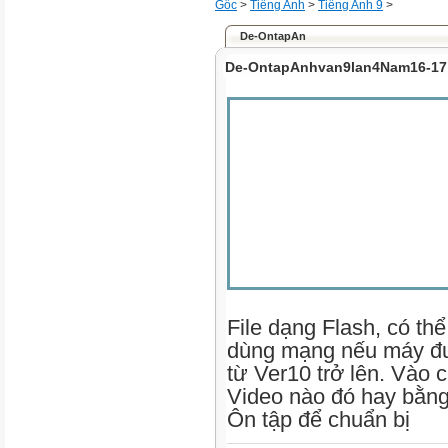
Gốc
>
Tiếng Anh
>
Tiếng Anh 9
>
De-OntapAn
De-OntapAnhvan9lan4Nam16-17
File dạng Flash, có thê
dùng mạng nếu máy đ
từ Ver10 trở lên. Vào 
Video nào đó hay bằn
Ôn tập để chuẩn bị