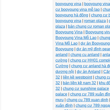
booyoung vina
|
booyoung vina
cư booyoung vina mỗ lao
|
chu
booyoung hà đông
|
chung cư 
booyoung vina
|
roman plaza
|
plaza
|
bán chung cư roman pl
Booyoung Vina
|
Booyoung vin
Booyoung Vina Mỗ Lao
|
chung
Vina Mỗ Lao
|
dự án Booyoung
Booyoung
|
dự án mỹ đình pear
anland
|
chung cu anland
|
anl
cường
|
chung cư HH01 comple
Cường
|
chung cư anland hà 
dương nội
|
dự án Anland
|
Căn
32
|
liền kề westpoint
|
chung c
32
|
bán liền kề nam 32
|
khu đô
32
|
chung cư sunshine palace
palace
|
chung cư 789 xuân đỉ
mưu
|
chung cu 789 xuan dinh
xuân đỉnh
|
chung cư 789 ngoại