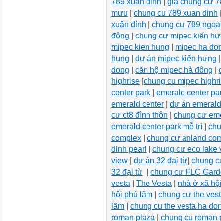
789 xuân đỉnh
|
giá chung cư 7
mưu
|
chung cu 789 xuan dinh
xuân đỉnh
|
chung cư 789 ngoại
đông
|
chung cư mipec kiến h
mipec kien hung
|
mipec ha do
hung
|
dự án mipec kiến hưng
dong
|
căn hộ mipec hà đông
|
highrise
|
chung cu mipec highr
center park
|
emerald center pa
emerald center
|
dự án emerald
cư ct8 đình thôn
|
chung cư eme
emerald center park mễ trì
|
chu
complex
|
chung cư anland co
dinh pearl
|
chung cư eco lake 
view
|
dự án 32 đại từ
|
chung c
32 đại từ
|
chung cư FLC Garde
vesta
|
The Vesta
|
nhà ở xã hội
hội phú lãm
|
chung cư the ves
lãm
|
chung cu the vesta ha do
roman plaza
|
chung cu roman 