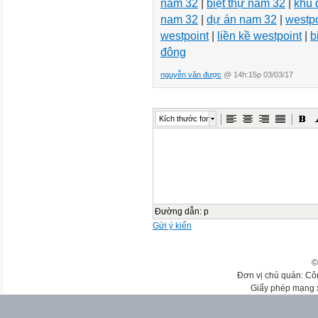
nam 32
|
biệt thự nam 32
|
khu 
nam 32
|
dự án nam 32
|
westpo
westpoint
|
liền kề westpoint
|
b
đông
nguyễn văn được
@ 14h:15p 03/03/17
Kích thước font
Đường dẫn
:
p
Gửi ý kiến
©
Đơn vị chủ quản: Cô
Giấy phép mạng 