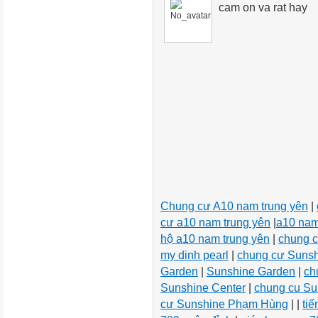
cam on va rat hay
Chung cư A10 nam trung yên
|
cư a10 nam trung yên
|
a10 nam
hộ a10 nam trung yên
|
chung c
my dinh pearl
|
chung cư Suns
Garden
|
Sunshine Garden
|
ch
Sunshine Center
|
chung cu Su
cư Sunshine Phạm Hùng
| |
ti