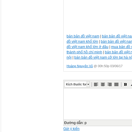
bán bản đồ việt nam
|
bán bản đồ việt n
đồ việt nam khổ lớn
|
bán bản đồ việt nam
đồ việt nam khổ lớn ở đâu
|
mua bản đồ v
thành phố hồ chí minh
|
bán bản đồ việt 
nội
|
bán bản đồ việt nam cỡ lớn tại hà n
Hoàng Nguyên Vũ
@ 00h:50p 03/06/17
Kích thước font
Đường dẫn
:
p
Gửi ý kiến