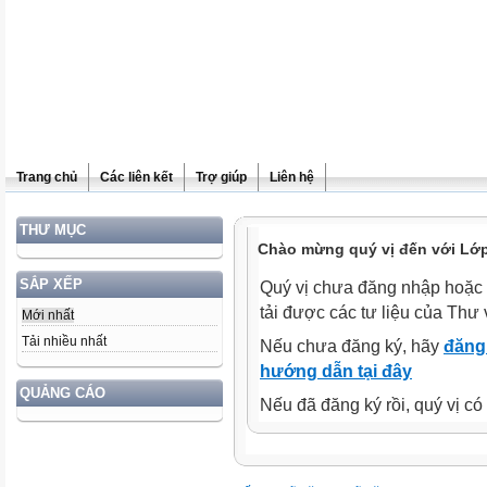
Trang chủ
Các liên kết
Trợ giúp
Liên hệ
THƯ MỤC
Chào mừng quý vị đến với Lớp
SẮP XẾP
Quý vị chưa đăng nhập hoặc 
tải được các tư liệu của Thư 
Mới nhất
Tải nhiều nhất
Nếu chưa đăng ký, hãy
đăng 
hướng dẫn tại đây
QUẢNG CÁO
Nếu đã đăng ký rồi, quý vị c