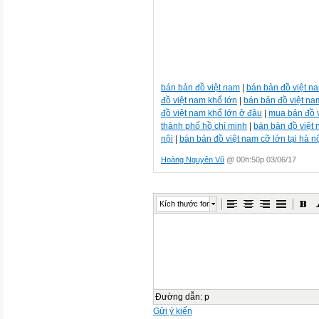
bán bản đồ việt nam
|
bán bản đồ việt n
đồ việt nam khổ lớn
|
bán bản đồ việt nam
đồ việt nam khổ lớn ở đâu
|
mua bản đồ v
thành phố hồ chí minh
|
bán bản đồ việt 
nội
|
bán bản đồ việt nam cỡ lớn tại hà n
Hoàng Nguyên Vũ
@ 00h:50p 03/06/17
Kích thước font
Đường dẫn
:
p
Gửi ý kiến