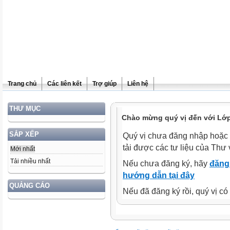
Trang chủ
Các liên kết
Trợ giúp
Liên hệ
THƯ MỤC
Chào mừng quý vị đến với Lớp
SẮP XẾP
Quý vị chưa đăng nhập hoặc 
tải được các tư liệu của Thư 
Mới nhất
Tải nhiều nhất
Nếu chưa đăng ký, hãy
đăng 
hướng dẫn tại đây
QUẢNG CÁO
Nếu đã đăng ký rồi, quý vị c