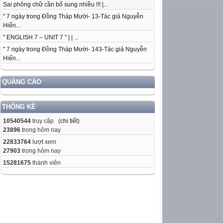
Sai phông chữ cần bổ sung nhiều !!! |...
" 7 ngày trong Đồng Tháp Mười- 13-Tác giả Nguyễn
Hiến...
" ENGLISH 7 – UNIT 7 " | | ...
" 7 ngày trong Đồng Tháp Mười- 143-Tác giả Nguyễn
Hiến...
QUẢNG CÁO
THỐNG KÊ
10540544
truy cập (
chi tiết
)
23896
trong hôm nay
22833764
lượt xem
27903
trong hôm nay
15281675
thành viên