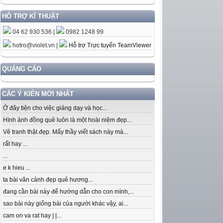
HỖ TRỢ KĨ THUẬT
04 62 930 536 |
0982 1248 99
hotro@violet.vn
|
Hỗ trợ Trực tuyến TeamViewer
QUẢNG CÁO
CÁC Ý KIẾN MỚI NHẤT
Ở đây tiện cho việc giảng dạy và học...
Hình ảnh đồng quê luôn là một hoài niệm đẹp...
Vẽ tranh thật đẹp. Mấy thầy viết sách này mà...
rất hay ...
...
e k hieu ...
ta bài văn cảnh đẹp quê hương...
đang cần bài này để hướng dẫn cho con mình,...
sao bài này giống bài của người khác vậy, ai...
cam on va rat hay | |...