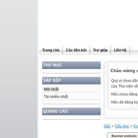
Trang chủ
Các liên kết
Trợ giúp
Liên hệ
THƯ MỤC
Chào mừng qu
SẮP XẾP
Quý vị chưa đăn
của Thư viện về
Mới nhất
Nếu chưa đăng 
Tải nhiều nhất
Nếu đã đăng ký 
QUẢNG CÁO
Gốc
>
Tiểu học
>
Tư
Banner website