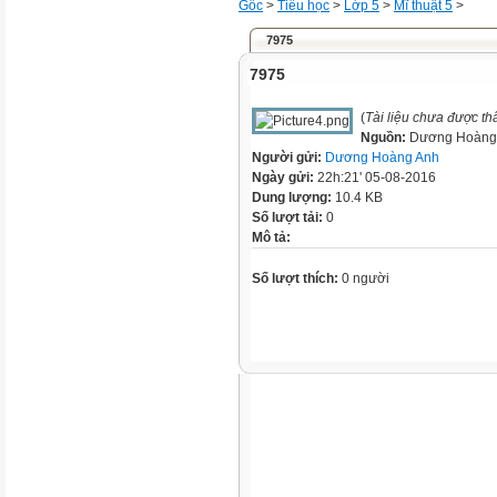
Gốc
>
Tiểu học
>
Lớp 5
>
Mĩ thuật 5
>
7975
7975
(
Tài liệu chưa được t
Nguồn:
Dương Hoàng
Người gửi:
Dương Hoàng Anh
Ngày gửi:
22h:21' 05-08-2016
Dung lượng:
10.4 KB
Số lượt tải:
0
Mô tả:
Số lượt thích:
0 người