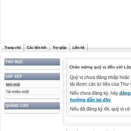
Trang chủ
Các liên kết
Trợ giúp
Liên hệ
THƯ MỤC
Chào mừng quý vị đến với Lớp
SẮP XẾP
Quý vị chưa đăng nhập hoặc 
tải được các tư liệu của Thư 
Mới nhất
Tải nhiều nhất
Nếu chưa đăng ký, hãy
đăng 
hướng dẫn tại đây
QUẢNG CÁO
Nếu đã đăng ký rồi, quý vị c